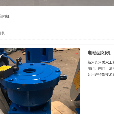
启闭机
杆机
电动启闭机
新河县河禹水工
闸门、闸门、清
足用户特殊技术